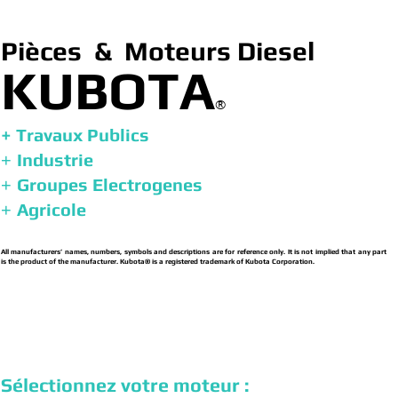
Pièces & Moteurs Diesel
KUBOTA
®
+ Travaux Publics
Industrie
+
Groupes Electrogenes
+
Agricole
+
All manufacturers’ names, numbers, symbols and descriptions are for reference only. It is not implied that any part
is the product of the manufacturer. Kubota® is a registered trademark of Kubota Corporation.
Sélectionnez votre moteur :