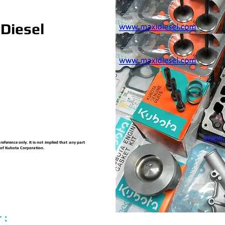
Diesel
ference only. It is not implied that any part
 of Kubota Corporation.
 :