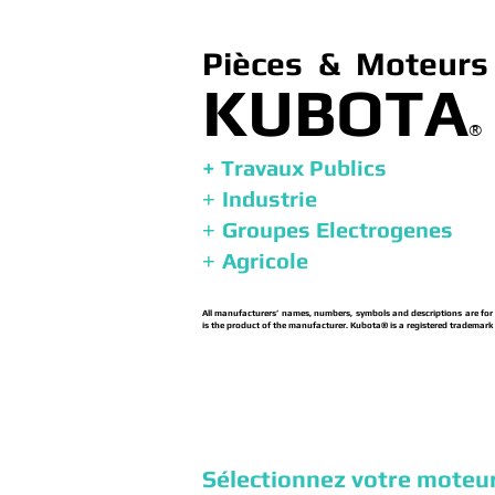
Pièces & Moteurs 
KUBOTA
®
+ Travaux Publics
Industrie
+
Groupes Electrogenes
+
Agricole
+
All manufacturers’ names, numbers, symbols and descriptions are for re
is the product of the manufacturer. Kubota® is a registered trademark
Sélectionnez votre moteur