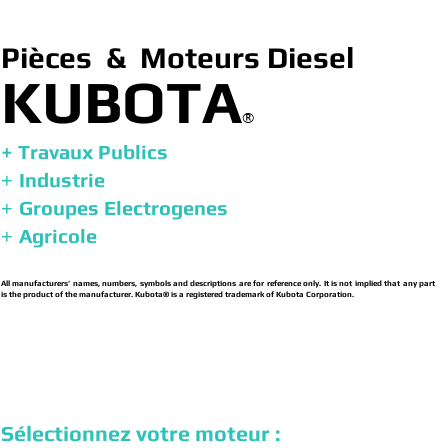
Pièces & Moteurs Diesel
KUBOTA
®
+ Travaux Publics
Industrie
+
Groupes Electrogenes
+
Agricole
+
All manufacturers’ names, numbers, symbols and descriptions are for reference only. It is not implied that any part
is the product of the manufacturer. Kubota® is a registered trademark of Kubota Corporation.
Sélectionnez votre moteur :