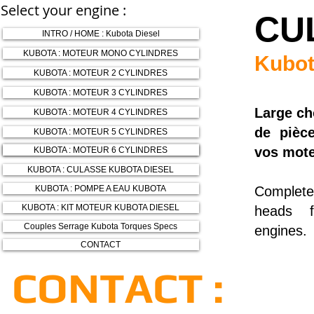
Select your engine :
CU
INTRO / HOME : Kubota Diesel
KUBOTA : MOTEUR MONO CYLINDRES
Kubota
KUBOTA : MOTEUR 2 CYLINDRES
KUBOTA : MOTEUR 3 CYLINDRES
Large ch
KUBOTA : MOTEUR 4 CYLINDRES
de pièc
KUBOTA : MOTEUR 5 CYLINDRES
KUBOTA : MOTEUR 6 CYLINDRES
vos mote
KUBOTA : MOTEUR 6 CYLINDRES
KUBOTA : CULASSE KUBOTA DIESEL
KUBOTA : POMPE A EAU KUBOTA
Complet
KUBOTA : KIT MOTEUR KUBOTA DIESEL
heads f
Couples Serrage Kubota Torques Specs
engines.
CONTACT
CONTACT :