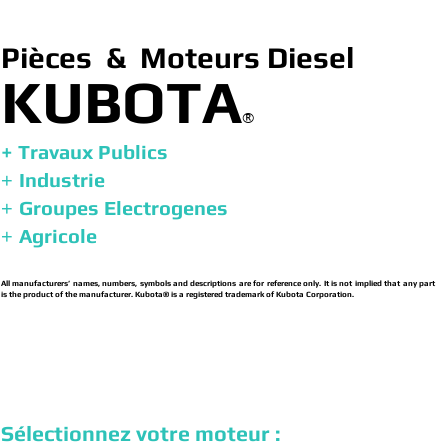
Pièces & Moteurs Diesel
KUBOTA
®
+ Travaux Publics
Industrie
+
Groupes Electrogenes
+
Agricole
+
All manufacturers’ names, numbers, symbols and descriptions are for reference only. It is not implied that any part
is the product of the manufacturer. Kubota® is a registered trademark of Kubota Corporation.
Sélectionnez votre moteur :