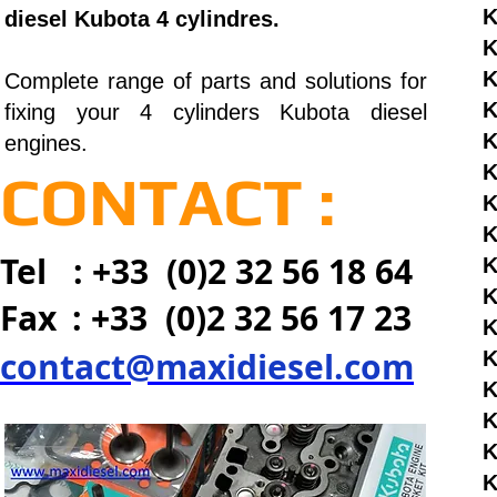
K
diesel Kubota 4 cylindres.
K
K
Complete range of parts and solutions for
K
fixing your 4 cylinders Kubota diesel
K
engines.
K
CONTACT :
K
K
Tel : +33 (0)2 32 56 18 64
K
K
Fax
: +33 (0)2 32 56 17 23
K
contact@maxidiesel.com
K
K
K
K
K