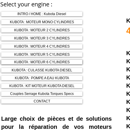
Select your engine :
INTRO / HOME : Kubota Diesel
KUBOTA : MOTEUR MONO CYLINDRES
KUBOTA : MOTEUR 2 CYLINDRES
KUBOTA : MOTEUR 3 CYLINDRES
KUBOTA : MOTEUR 4 CYLINDRES
K
KUBOTA : MOTEUR 5 CYLINDRES
K
KUBOTA : MOTEUR 6 CYLINDRES
KUBOTA : MOTEUR 6 CYLINDRES
K
KUBOTA : CULASSE KUBOTA DIESEL
K
KUBOTA : POMPE A EAU KUBOTA
K
KUBOTA : KIT MOTEUR KUBOTA DIESEL
K
Couples Serrage Kubota Torques Specs
K
CONTACT
K
K
Large choix de pièces et de solutions
K
pour la réparation de vos moteurs