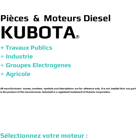
Pièces & Moteurs Diesel
KUBOTA
®
+ Travaux Publics
Industrie
+
Groupes Electrogenes
+
Agricole
+
All manufacturers’ names, numbers, symbols and descriptions are for reference only. It is not implied that any part
is the product of the manufacturer. Kubota® is a registered trademark of Kubota Corporation.
Sélectionnez votre moteur :