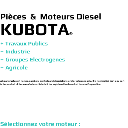
Pièces & Moteurs Diesel
KUBOTA
®
+ Travaux Publics
Industrie
+
Groupes Electrogenes
+
Agricole
+
All manufacturers’ names, numbers, symbols and descriptions are for reference only. It is not implied that any part
is the product of the manufacturer. Kubota® is a registered trademark of Kubota Corporation.
Sélectionnez votre moteur :